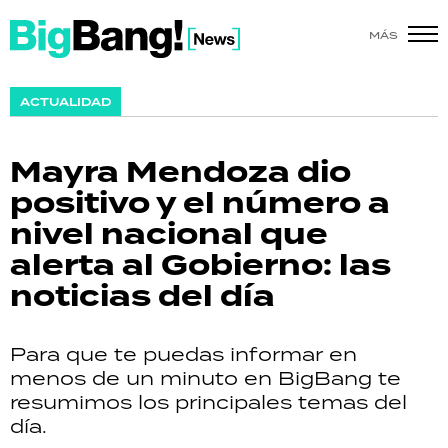
MÁS
SHOW
ACTUALIDAD
POLÍTICA
Mayra Mendoza dio
ACTUALIDAD
positivo y el número a
nivel nacional que
POLICIALES
alerta al Gobierno: las
ECONOMÍA
noticias del día
GRAN HERMANO
Para que te puedas informar en
SALUD
menos de un minuto en BigBang te
resumimos los principales temas del
DEPORTES
día.