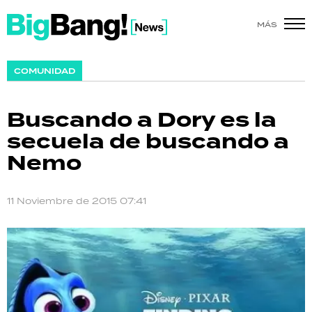
MÁS
SHOW
COMUNIDAD
POLÍTICA
Buscando a Dory es la
ACTUALIDAD
secuela de buscando a
Nemo
POLICIALES
ECONOMÍA
11 Noviembre de 2015 07:41
GRAN HERMANO
SALUD
DEPORTES