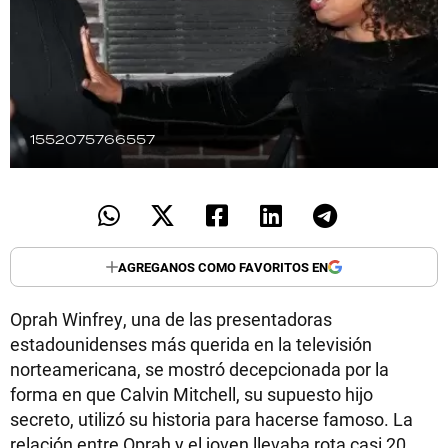
TECNOLOGÍA
RECETAS
1552075766557
PALABRAS
HORÓSCOPO
AGREGANOS COMO FAVORITOS EN
Seguinos
Oprah Winfrey, una de las presentadoras
estadounidenses más querida en la televisión
norteamericana, se mostró decepcionada por la
forma en que Calvin Mitchell, su supuesto hijo
secreto, utilizó su historia para hacerse famoso. La
relación entre Oprah y el joven llevaba rota casi 20