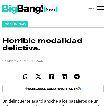
MÁS
SHOW
COMUNIDAD
POLÍTICA
Horrible modalidad
ACTUALIDAD
delictiva.
POLICIALES
12 Mayo de 2015 06:44
ECONOMÍA
GRAN HERMANO
SALUD
AGREGANOS COMO FAVORITOS EN
DEPORTES
Un delincuente asaltó anoche a los pasajeros de un