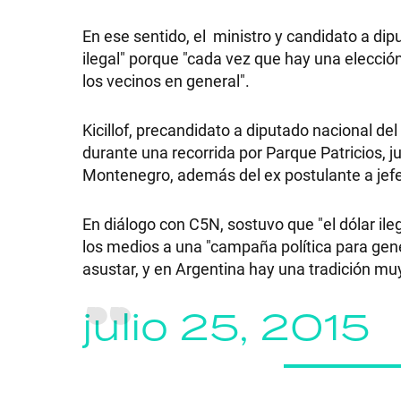
POLÍTICA
En ese sentido, el ministro y candidato a di
ilegal" porque "cada vez que hay una elección
ACTUALIDAD
los vecinos en general".
Kicillof, precandidato a diputado nacional del
POLICIALES
durante una recorrida por Parque Patricios, 
Montenegro, además del ex postulante a jef
ECONOMÍA
En diálogo con C5N, sostuvo que "el dólar il
los medios a una "campaña política para gener
asustar, y en Argentina hay una tradición m
GRAN
julio 25, 2015
HERMANO