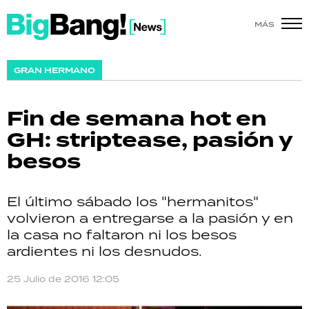
MÁS
SHOW
GRAN HERMANO
POLÍTICA
Fin de semana hot en
ACTUALIDAD
GH: striptease, pasión y
besos
POLICIALES
ECONOMÍA
El último sábado los "hermanitos"
volvieron a entregarse a la pasión y en
GRAN HERMANO
la casa no faltaron ni los besos
ardientes ni los desnudos.
SALUD
25 Julio de 2016 12:05
DEPORTES