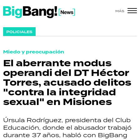
MÁS
SHOW
POLICIALES
POLÍTICA
Miedo y preocupación
ACTUALIDAD
El aberrante modus
operandi del DT Héctor
POLICIALES
Torres, acusado delitos
ECONOMÍA
"contra la integridad
sexual" en Misiones
GRAN HERMANO
SALUD
Úrsula Rodríguez, presidenta del Club
Educación, donde el abusador trabajó
DEPORTES
durante 37 años, habló con BigBang