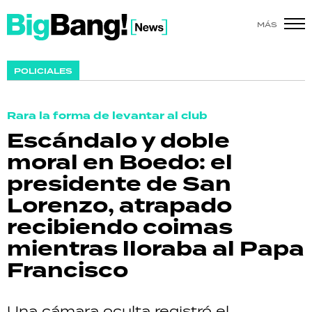
MÁS
SHOW
POLICIALES
POLÍTICA
Rara la forma de levantar al club
ACTUALIDAD
Escándalo y doble
moral en Boedo: el
POLICIALES
presidente de San
ECONOMÍA
Lorenzo, atrapado
recibiendo coimas
GRAN HERMANO
mientras lloraba al Papa
SALUD
Francisco
DEPORTES
Una cámara oculta registró el