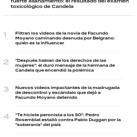
fuerte allanamiento: el resultado del examen
toxicológico de Candela
Filtran los videos de la novia de Facundo
Moyano caminando desnuda por Belgrano:
quién es la influencer
"Después hablan de los derechos de las
mujeres": el duro mensaje de la hermana de
Candela que encendió la polémica
Nuevos videos impactantes de la madrugada
de descontrol y escándalo que dejó a
Facundo Moyano detenido
"Te hiciste peronista a los 50": Pedro
Rosemblat estalló contra Pablo Duggan por la
"soberanía" del país