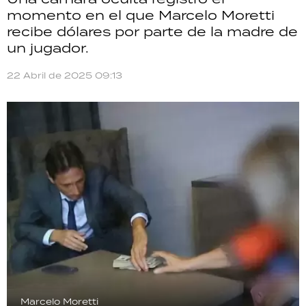
TECNOLOGÍA
momento en el que Marcelo Moretti
recibe dólares por parte de la madre de
un jugador.
22 Abril de 2025 09:13
RECETAS
PALABRAS
HORÓSCOPO
Seguinos
Marcelo Moretti