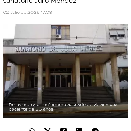
sanatorio Julio Méndez.
TECNOLOGÍA
02 Julio de 2026 17:08
RECETAS
PALABRAS
HORÓSCOPO
Seguinos
Detuvieron a un enfermero acusado de violar a una
paciente de 86 años