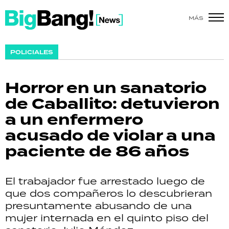
MÁS
SHOW
POLICIALES
POLÍTICA
Horror en un sanatorio
ACTUALIDAD
de Caballito: detuvieron
a un enfermero
POLICIALES
acusado de violar a una
ECONOMÍA
paciente de 86 años
GRAN HERMANO
El trabajador fue arrestado luego de
SALUD
que dos compañeros lo descubrieran
presuntamente abusando de una
DEPORTES
mujer internada en el quinto piso del