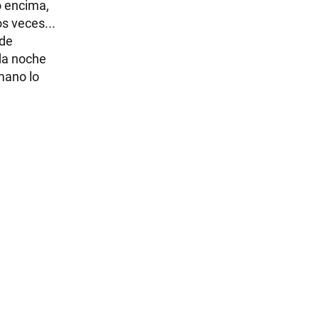
o encima,
s veces...
 de
nda noche
mano lo