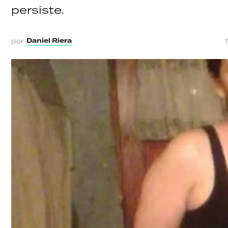
persiste.
Daniel Riera
por