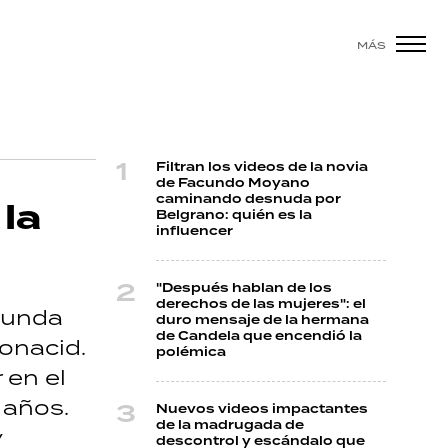
MÁS
Filtran los videos de la novia
de Facundo Moyano
caminando desnuda por
 la
Belgrano: quién es la
influencer
"Después hablan de los
derechos de las mujeres": el
gunda
duro mensaje de la hermana
de Candela que encendió la
onacid.
polémica
 en el
 años.
Nuevos videos impactantes
de la madrugada de
y
descontrol y escándalo que