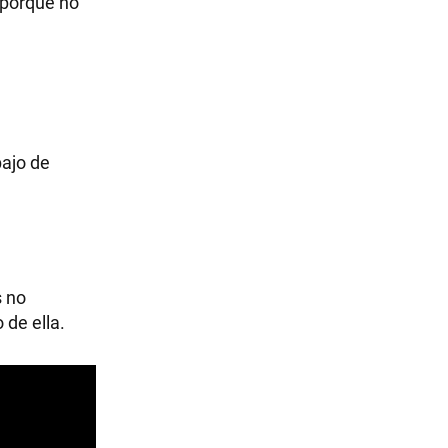
 porque no
bajo de
s no
de ella.