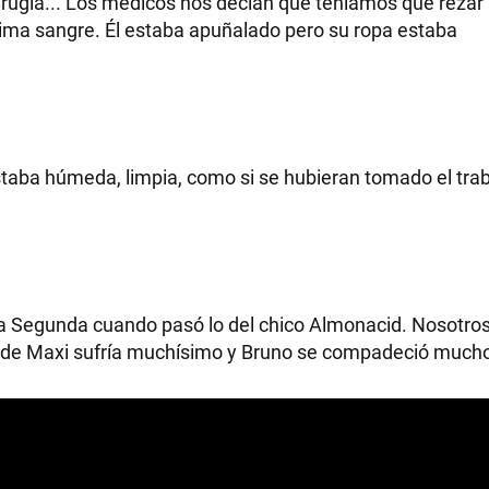
 cirugía... Los médicos nos decían que teníamos que rezar
ima sangre. Él estaba apuñalado pero su ropa estaba
 Estaba húmeda, limpia, como si se hubieran tomado el tra
ía Segunda cuando pasó lo del chico Almonacid. Nosotro
 de Maxi sufría muchísimo y Bruno se compadeció mucho 