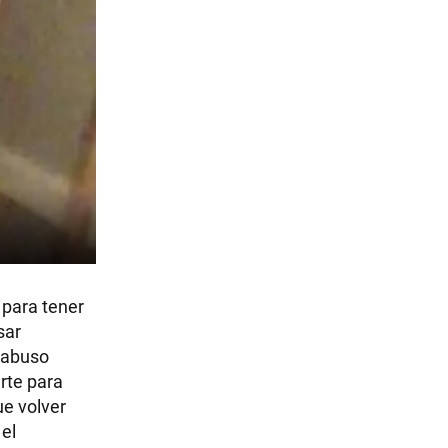
 para tener
sar
y abuso
rte para
ue volver
 el