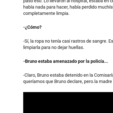
pasó eso. Lo llevaron al hospital, estaba en
había nada para hacer, había perdido muchís
GRAN
completamente limpia.
HERMANO
-¿Cómo?
SALUD
-Sí, la ropa no tenía casi rastros de sangre.
limpiarla para no dejar huellas.
DEPORTES
-Bruno estaba amenazado por la policía...
-Claro, Bruno estaba detenido en la Comisar
TECNOLOGÍA
queríamos que Bruno declare, pero.la madre