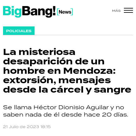
MÁS
SHOW
POLICIALES
POLÍTICA
La misteriosa
ACTUALIDAD
desaparición de un
hombre en Mendoza:
POLICIALES
extorsión, mensajes
ECONOMÍA
desde la cárcel y sangre
GRAN HERMANO
Se llama Héctor Dionisio Aguilar y no
SALUD
saben nada de él desde hace 20 días.
DEPORTES
21 Julio de 2023 18:15