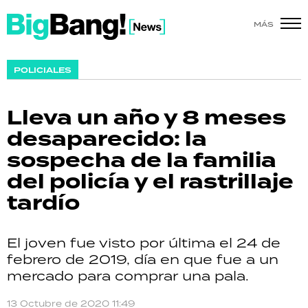
MÁS
SHOW
POLICIALES
POLÍTICA
Lleva un año y 8 meses
ACTUALIDAD
desaparecido: la
sospecha de la familia
POLICIALES
del policía y el rastrillaje
ECONOMÍA
tardío
GRAN HERMANO
El joven fue visto por última el 24 de
SALUD
febrero de 2019, día en que fue a un
mercado para comprar una pala.
DEPORTES
13 Octubre de 2020 11:49