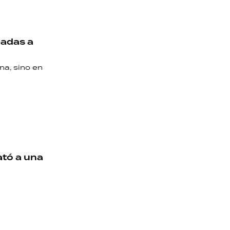
padas a
na, sino en
ató a una