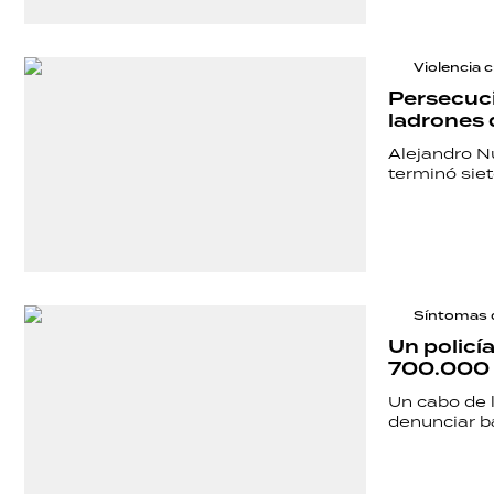
Violencia 
Persecuci
ladrones
Alejandro N
terminó siet
Síntomas d
Un policía
700.000 
Un cabo de l
denunciar ba