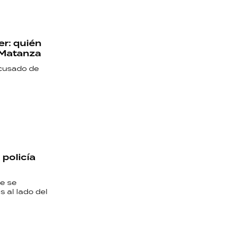
er: quién
a Matanza
acusado de
 policía
ue se
s al lado del