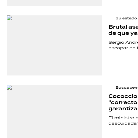
SALUD
Su estado 
DEPORTES
Brutal asa
de que ya
Sergio Andr
TECNOLOGÍA
escapar de t
Busca cerr
Cococcion
"correcto
garantiza
El ministro
descuidada" 