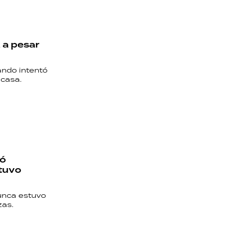
a a pesar
ando intentó
 casa.
ró
stuvo
nunca estuvo
zas.