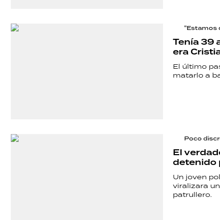
POLÍTICA
"Estamos 
Tenía 39 
era Crist
ACTUALIDAD
El último pa
matarlo a b
POLICIALES
ECONOMÍA
Poco disc
El verdad
detenido p
GRAN
Un joven po
HERMANO
viralizara u
patrullero.