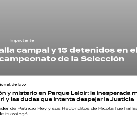
Impactante
talla campal y 15 detenidos en e
bcampeonato de la Selección
ional, de luto
 y misterio en Parque Leloir: la inesperada m
ri y las dudas que intenta despejar la Justicia
 líder de Patricio Rey y sus Redonditos de Ricota fue halla
e Ituzaingó.