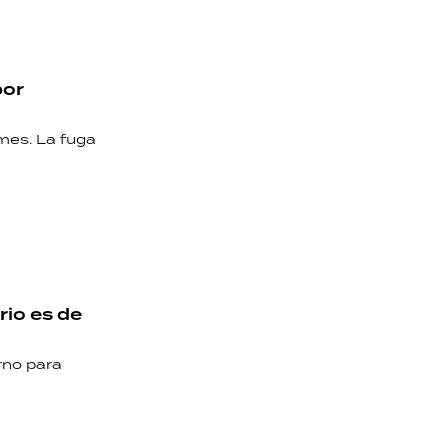
por
mes. La fuga
rio es de
rno para