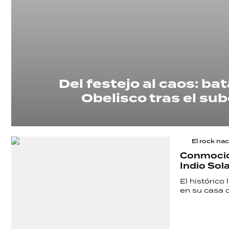
Del festejo al caos: ba
Obelisco tras el su
El rock nac
Conmoción
Indio Sola
El histórico
en su casa d