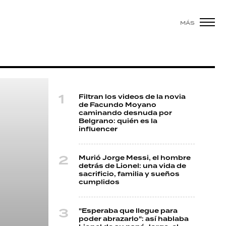
MÁS
Filtran los videos de la novia
de Facundo Moyano
caminando desnuda por
Belgrano: quién es la
influencer
Murió Jorge Messi, el hombre
detrás de Lionel: una vida de
sacrificio, familia y sueños
cumplidos
"Esperaba que llegue para
poder abrazarlo": así hablaba