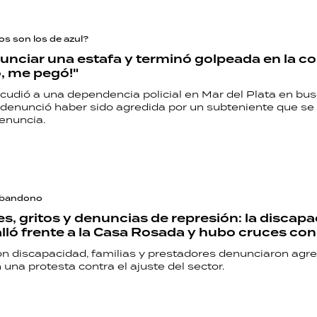
s son los de azul?
unciar una estafa y terminó golpeada en la co
, me pegó!"
cudió a una dependencia policial en Mar del Plata en bu
 denunció haber sido agredida por un subteniente que se
enuncia.
abandono
, gritos y denuncias de represión: la discap
alló frente a la Casa Rosada y hubo cruces con 
n discapacidad, familias y prestadores denunciaron agr
n una protesta contra el ajuste del sector.
RECETAS