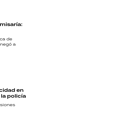
misaría:
sca de
 negó a
acidad en
la policía
esiones