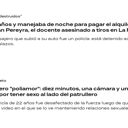
PALABRAS
HORÓSCOPO
destruidos"
años y manejaba de noche para pagar el alquil
ian Pereyra, el docente asesinado a tiros en L
sajero que subió a su auto fue un policía: está detenido 
alazos.
Seguinos
reto
ero "poliamor": diez minutos, una cámara y un
or tener sexo al lado del patrullero
licía de 22 años fue desafectado de la fuerza luego de q
n video en el que se lo ve manteniendo relaciones sexuale