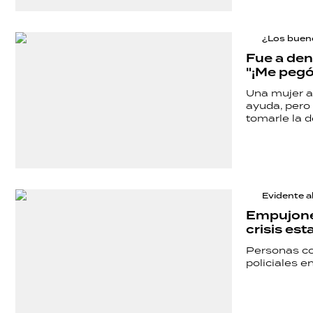
¿Los bueno
Fue a den
"¡Me pegó
Una mujer a
ayuda, pero
tomarle la d
Evidente 
Empujones
crisis est
Personas co
policiales e
SHOW