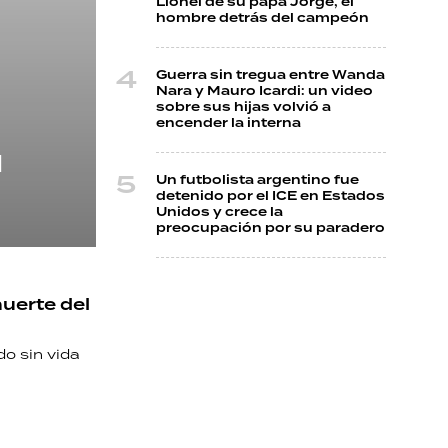
Lionel de su papá Jorge, el
hombre detrás del campeón
Guerra sin tregua entre Wanda
Nara y Mauro Icardi: un video
sobre sus hijas volvió a
encender la interna
l
Un futbolista argentino fue
detenido por el ICE en Estados
Unidos y crece la
preocupación por su paradero
uerte del
do sin vida