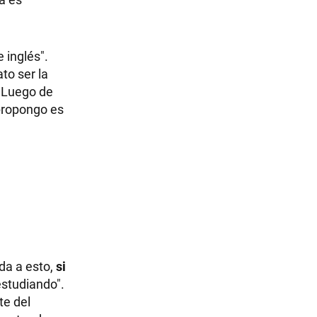
 inglés".
to ser la
 "Luego de
 propongo es
da a esto,
si
studiando".
te del