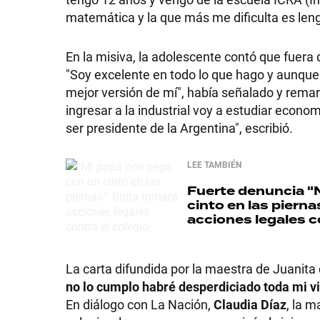
matemática y la que más me dificulta es leng
GRAN
HERMANO
En la misiva, la adolescente contó que fuera d
"Soy excelente en todo lo que hago y aunque 
mejor versión de mí", había señalado y remarc
SALUD
ingresar a la industrial voy a estudiar econ
ser presidente de la Argentina", escribió.
DEPORTES
LEE TAMBIÉN
Fuerte denuncia
"M
cinto en las pierna
TECNOLOGÍA
acciones legales c
La carta difundida por la maestra de Juanita 
no lo cumplo habré desperdiciado toda mi v
En diálogo con La Nación,
Claudia Díaz
, la m