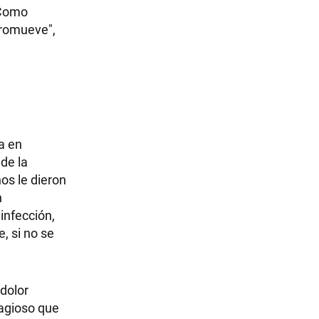
 Como
promueve",
a en
 de la
os le dieron
n
infección,
, si no se
 dolor
tagioso que