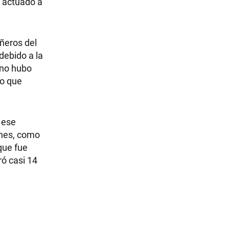
n actuado a
añeros del
debido a la
 no hubo
lo que
 ese
ones, como
que fue
ró casi 14