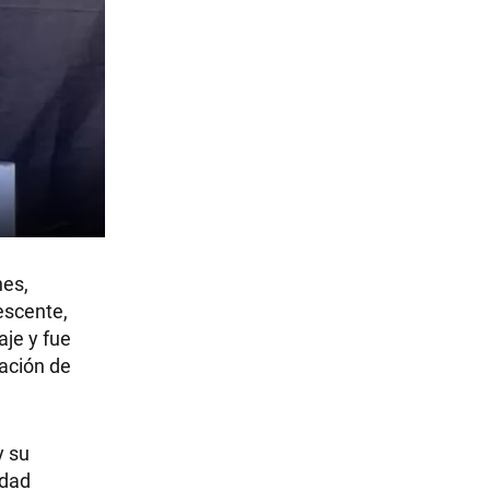
nes,
escente,
aje y fue
cación de
y su
idad