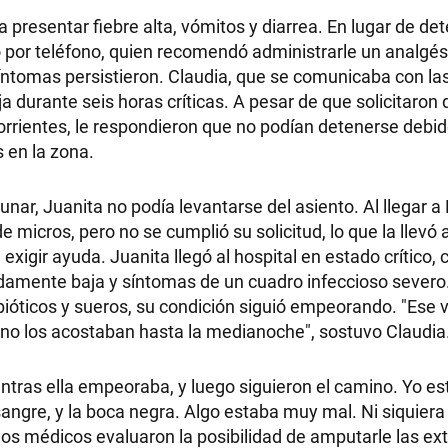
presentar fiebre alta, vómitos y diarrea. En lugar de det
por teléfono, quien recomendó administrarle un analgés
síntomas persistieron. Claudia, que se comunicaba con l
a durante seis horas críticas. A pesar de que solicitaron 
orrientes, le respondieron que no podían detenerse debid
s en la zona.
ar, Juanita no podía levantarse del asiento. Al llegar a
 micros, pero no se cumplió su solicitud, lo que la llevó a
igir ayuda. Juanita llegó al hospital en estado crítico, 
adamente baja y síntomas de un cuadro infeccioso severo
ibióticos y sueros, su condición siguió empeorando. "Ese v
y no los acostaban hasta la medianoche", sostuvo Claudia
entras ella empeoraba, y luego siguieron el camino. Yo e
sangre, y la boca negra. Algo estaba muy mal. Ni siquiera 
 los médicos evaluaron la posibilidad de amputarle las e