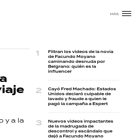
MÁS
Filtran los videos de la novia
de Facundo Moyano
caminando desnuda por
Belgrano: quién es la
influencer
ma
iaje
Cayó Fred Machado: Estados
Unidos declaró culpable de
lavado y fraude a quien le
pagó la campaña a Espert
 y a la
Nuevos videos impactantes
de la madrugada de
descontrol y escándalo que
dejó a Facundo Moyano