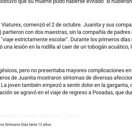
y sostuvo que su muerte pudo haberse evitado "si hubiera
or Viaturex, comenzó el 2 de octubre. Juanita y sus comp
A) partieron con dos maestras, sin la compañía de padres 
n "viaje estrictamente escolar". Durante los primeros días
rió una lesión en la rodilla al caer de un tobogán acuático, 
nalgésicos, pero no presentaba mayores complicaciones en
ñeros de Juanita mostraron síntomas de diversas afecci
La joven también empezó a sentir dolor en la garganta, 
ación se agravó en el viaje de regreso a Posadas, que du
ros Sirimarco Díaz tenía 13 años