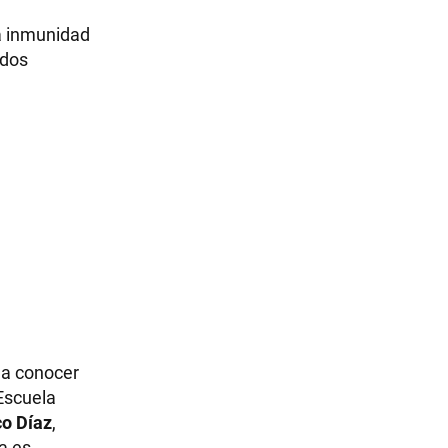
a inmunidad
 dos
o a conocer
Escuela
co Díaz
,
a es