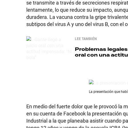
se transmite a través de secreciones respirat
lentamente, lo que reduce su impacto, aunq
duradera. La vacuna contra la gripe trivalen
subtipos del virus A y uno del virus B, con e
SHOW
LEE TAMBIÉN
Problemas legales
POLÍTICA
oral con una actit
ACTUALIDAD
La presentación que habí
POLICIALES
En medio del fuerte dolor que le provocó la 
en su cuenta de Facebook la presentación qu
ECONOMÍA
Industrial a la que planeaba asistir cuando 
tengo 12 años y vengo de la escuela ICRA (Ins