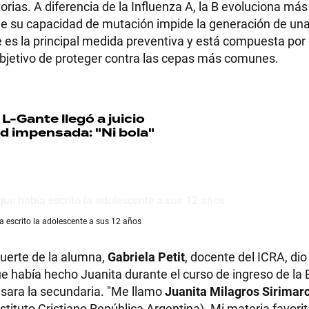
orias. A diferencia de la Influenza A, la B evoluciona más
ue su capacidad de mutación impide la generación de un
te es la principal medida preventiva y está compuesta por
l objetivo de proteger contra las cepas más comunes.
RECETAS
PALABRAS
L-Gante llegó a juicio
ud impensada: "Ni bola"
HORÓSCOPO
Seguinos
a escrito la adolescente a sus 12 años
muerte de la alumna,
Gabriela Petit
, docente del ICRA, di
e había hecho Juanita durante el curso de ingreso de la 
pasara la secundaria. "Me llamo
Juanita Milagros Sirimar
tituto Cristiano República Argentina). Mi materia favorit