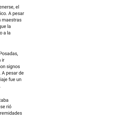
enerse, el
ico. A pesar
as maestras
que la
o a la
 Posadas,
 ir
con signos
. A pesar de
iaje fue un
.
staba
se rió
xtremidades