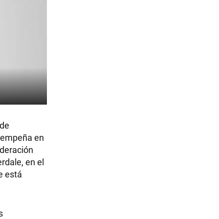
 de
esempeña en
ederación
rdale, en el
e está
s