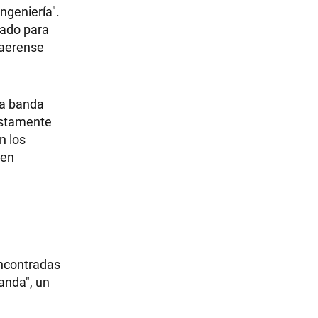
ngeniería".
ñado para
onaerense
la banda
estamente
n los
 en
encontradas
anda", un