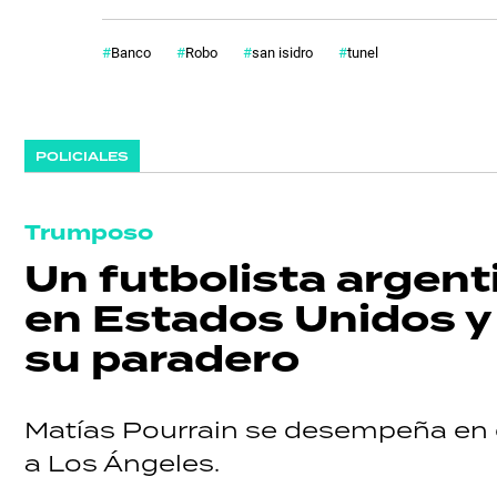
GRAN
Banco
Robo
san isidro
tunel
HERMANO
POLICIALES
SALUD
Trumposo
DEPORTES
Un futbolista argent
en Estados Unidos y
TECNOLOGÍA
su paradero
Matías Pourrain se desempeña en e
a Los Ángeles.