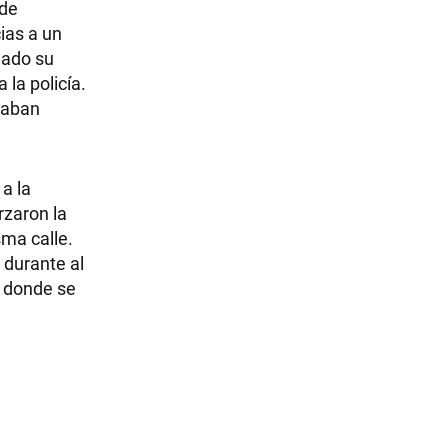
 de
ias a un
ñado su
 la policía.
staban
a la
rzaron la
sma calle.
 durante al
, donde se