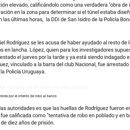
ación elevado, calificándolo como una verdadera "obra de i
ación en la zona para determinar si el túnel estaba dise
n las últimas horas, la DDI de San Isidro de la Policía B
RECETAS
iel Rodríguez se les acusa de haber ayudado al resto de 
PALABRAS
los en lancha. López, quien para los investigadores supu
estado el jueves por la tarde y ya está siendo indagado e
HORÓSCOPO
guez, vinculado a la barra del club Nacional, fue arrestado
 la Policía Uruguaya.
Seguinos
bres por el intento de robo al banco
las autoridades es que las huellas de Rodríguez fueron 
 fue calificada como "tentativa de robo en poblado y en b
de diez años de prisión.