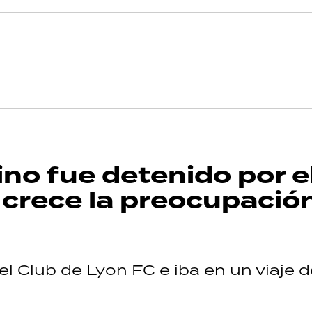
ino fue detenido por e
 crece la preocupació
l Club de Lyon FC e iba en un viaje 