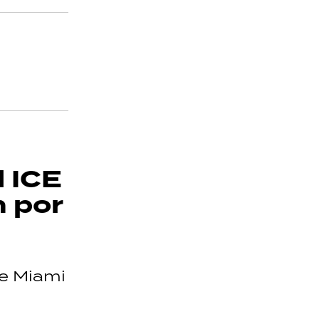
l ICE
n por
de Miami