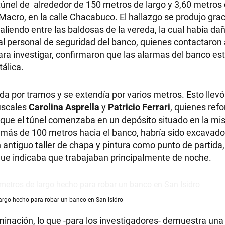
 túnel de alrededor de 150 metros de largo y 3,60 metros
Macro, en la calle Chacabuco. El hallazgo se produjo grac
aliendo entre las baldosas de la vereda, la cual había da
 al personal de seguridad del banco, quienes contactaron a
para investigar, confirmaron que las alarmas del banco e
tálica.
da por tramos y se extendía por varios metros. Esto llevó 
fiscales
Carolina Asprella
y
Patricio Ferrari
, quienes refo
ó que el túnel comenzaba en un depósito situado en la mi
a más de 100 metros hacia el banco, habría sido excavado
 antiguo taller de chapa y pintura como punto de partida
 que indicaba que trabajaban principalmente de noche.
argo hecho para robar un banco en San Isidro
minación, lo que -para los investigadores- demuestra una