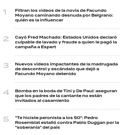
Filtran los videos de la novia de Facundo
Moyano caminando desnuda por Belgrano:
quién es la influencer
Cayó Fred Machado: Estados Unidos declaró
culpable de lavado y fraude a quien le pagó la
campaña a Espert
Nuevos videos impactantes de la madrugada
de descontrol y escándalo que dejó a
Facundo Moyano detenido
Bomba en la boda de Tini y De Paul: aseguran
que los padres de la cantante no están
invitados al casamiento
"Te hiciste peronista a los 50": Pedro
Rosemblat estalló contra Pablo Duggan por la
"soberanía" del país