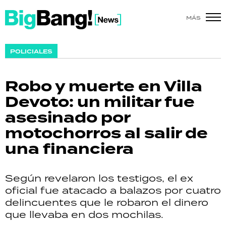
MÁS
SHOW
POLICIALES
POLÍTICA
Robo y muerte en Villa
ACTUALIDAD
Devoto: un militar fue
asesinado por
POLICIALES
motochorros al salir de
ECONOMÍA
una financiera
GRAN HERMANO
Según revelaron los testigos, el ex
SALUD
oficial fue atacado a balazos por cuatro
delincuentes que le robaron el dinero
DEPORTES
que llevaba en dos mochilas.