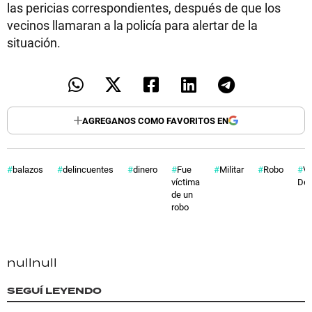
las pericias correspondientes, después de que los
vecinos llamaran a la policía para alertar de la
situación.
AGREGANOS COMO FAVORITOS EN
balazos
delincuentes
dinero
Fue
Militar
Robo
Vi
víctima
Dev
de un
robo
null
null
SEGUÍ LEYENDO