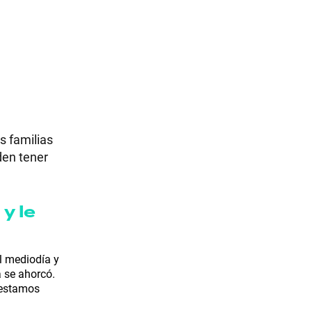
s familias
den tener
y le
al mediodía y
a se ahorcó.
 estamos