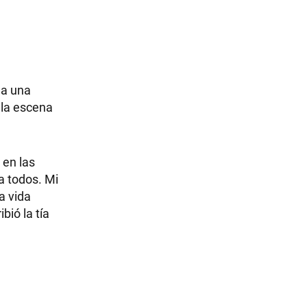
 a una
 la escena
 en las
 a todos. Mi
a vida
bió la tía