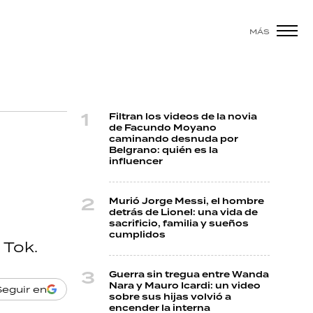
MÁS
Filtran los videos de la novia
de Facundo Moyano
caminando desnuda por
Belgrano: quién es la
influencer
Murió Jorge Messi, el hombre
detrás de Lionel: una vida de
sacrificio, familia y sueños
cumplidos
 Tok.
Guerra sin tregua entre Wanda
Nara y Mauro Icardi: un video
Seguir en
sobre sus hijas volvió a
encender la interna