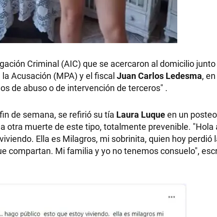
RECETAS
ación Criminal (AIC) que se acercaron al domicilio junto
PALABRAS
 la Acusación (MPA) y el fiscal
Juan Carlos Ledesma
, en
s de abuso o de intervención de terceros" .
HORÓSCOPO
 fin de semana, se refirió su tía
Laura Luque
en un posteo
una otra muerte de este tipo, totalmente prevenible. "Hola
viendo. Ella es Milagros, mi sobrinita, quien hoy perdió l
Seguinos
ue compartan. Mi familia y yo no tenemos consuelo", escri