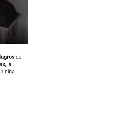
lagros
de
s, la
la niña