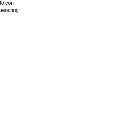
do con
uencias,