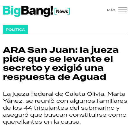
MÁS
SHOW
POLÍTICA
POLÍTICA
ARA San Juan: la jueza
ACTUALIDAD
pide que se levante el
secreto y exigió una
POLICIALES
respuesta de Aguad
ECONOMÍA
La jueza federal de Caleta Olivia, Marta
GRAN HERMANO
Yánez, se reunió con algunos familiares
de los 44 tripulantes del submarino y
SALUD
aseguró que buscan constituirse como
querellantes en la causa.
DEPORTES