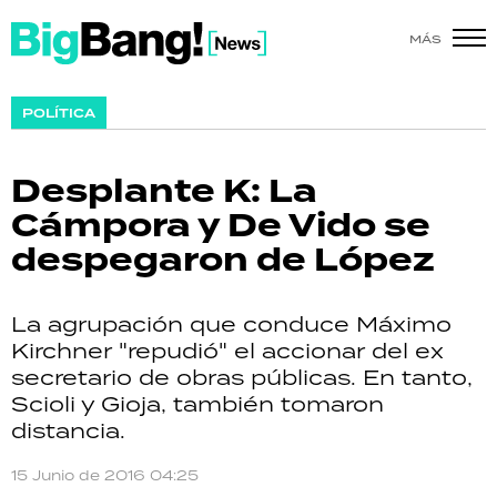
MÁS
SHOW
POLÍTICA
POLÍTICA
Desplante K: La
ACTUALIDAD
Cámpora y De Vido se
despegaron de López
POLICIALES
ECONOMÍA
La agrupación que conduce Máximo
Kirchner "repudió" el accionar del ex
GRAN HERMANO
secretario de obras públicas. En tanto,
Scioli y Gioja, también tomaron
SALUD
distancia.
DEPORTES
15 Junio de 2016 04:25