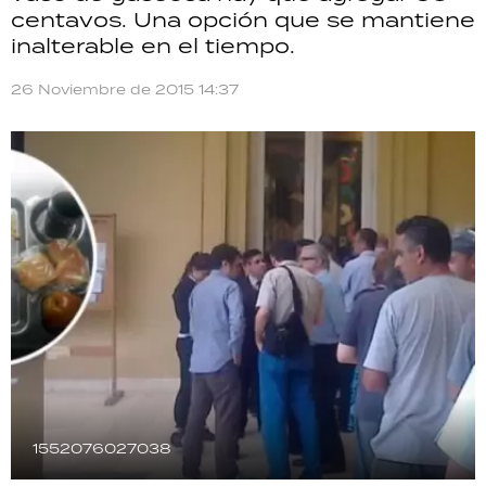
centavos. Una opción que se mantiene
TECNOLOGÍA
inalterable en el tiempo.
26 Noviembre de 2015 14:37
RECETAS
PALABRAS
HORÓSCOPO
Seguinos
1552076027038