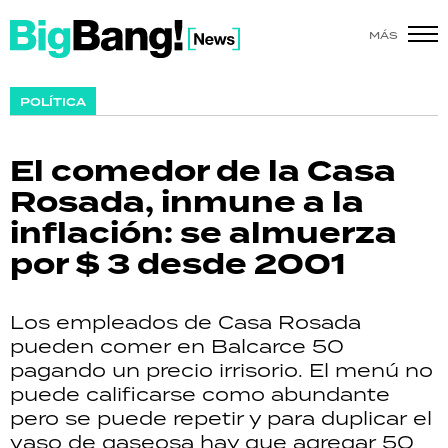
MÁS
SHOW
POLÍTICA
POLÍTICA
El comedor de la Casa
ACTUALIDAD
Rosada, inmune a la
inflación: se almuerza
POLICIALES
por $ 3 desde 2001
ECONOMÍA
Los empleados de Casa Rosada
GRAN HERMANO
pueden comer en Balcarce 50
pagando un precio irrisorio. El menú no
SALUD
puede calificarse como abundante
pero se puede repetir y para duplicar el
DEPORTES
vaso de gaseosa hay que agregar 50