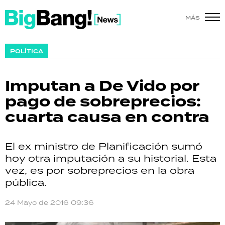
MÁS
SHOW
POLÍTICA
POLÍTICA
Imputan a De Vido por
ACTUALIDAD
pago de sobreprecios:
cuarta causa en contra
POLICIALES
ECONOMÍA
El ex ministro de Planificación sumó
hoy otra imputación a su historial. Esta
GRAN HERMANO
vez, es por sobreprecios en la obra
pública.
SALUD
24 Mayo de 2016 09:36
DEPORTES