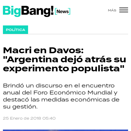
MÁS
SHOW
POLÍTICA
POLÍTICA
Macri en Davos:
ACTUALIDAD
"Argentina dejó atrás su
experimento populista"
POLICIALES
ECONOMÍA
Brindó un discurso en el encuentro
anual del Foro Económico Mundial y
GRAN HERMANO
destacó las medidas económicas de
su gestión.
SALUD
25 Enero de 2018 05:40
DEPORTES