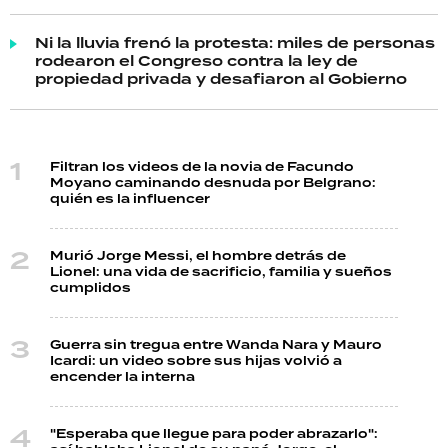
Ni la lluvia frenó la protesta: miles de personas
rodearon el Congreso contra la ley de
propiedad privada y desafiaron al Gobierno
Filtran los videos de la novia de Facundo
Moyano caminando desnuda por Belgrano:
quién es la influencer
Murió Jorge Messi, el hombre detrás de
Lionel: una vida de sacrificio, familia y sueños
cumplidos
Guerra sin tregua entre Wanda Nara y Mauro
Icardi: un video sobre sus hijas volvió a
encender la interna
"Esperaba que llegue para poder abrazarlo":