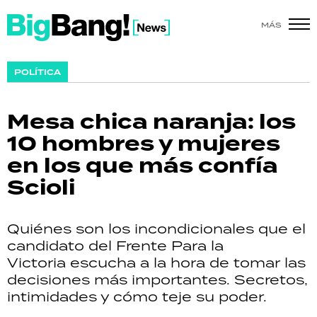
MÁS
SHOW
POLÍTICA
POLÍTICA
Mesa chica naranja: los
ACTUALIDAD
10 hombres y mujeres
en los que más confía
POLICIALES
Scioli
ECONOMÍA
Quiénes son los incondicionales que el
GRAN HERMANO
candidato del Frente Para la
Victoria escucha a la hora de tomar las
SALUD
decisiones más importantes. Secretos,
intimidades y cómo teje su poder.
DEPORTES