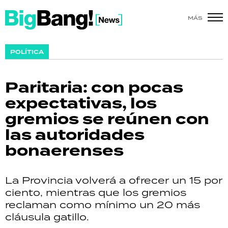
MÁS
SHOW
POLÍTICA
POLÍTICA
Paritaria: con pocas
ACTUALIDAD
expectativas, los
gremios se reúnen con
POLICIALES
las autoridades
ECONOMÍA
bonaerenses
GRAN HERMANO
La Provincia volverá a ofrecer un 15 por
SALUD
ciento, mientras que los gremios
reclaman como mínimo un 20 más
DEPORTES
cláusula gatillo.