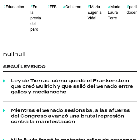
Educación
En
FEB
Gobierno
María
María
parita
la
Eugenia
Laura
docent
previa
Vidal
Torre
del
paro
null
null
SEGUÍ LEYENDO
Ley de Tierras: cómo quedó el Frankenstein
que creó Bullrich y que salió del Senado entre
gallos y medianoche
Mientras el Senado sesionaba, a las afueras
del Congreso avanzó una brutal represión
contra la manifestación