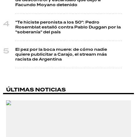
de descontrol y escándalo que dejó a
Facundo Moyano detenido
"Te hiciste peronista a los 50": Pedro
Rosemblat estalló contra Pablo Duggan por la
"soberanía" del país
El pez por la boca muere: de cómo nadie
quiere publicitar a Carajo, el stream más
racista de Argentina
ÚLTIMAS NOTICIAS