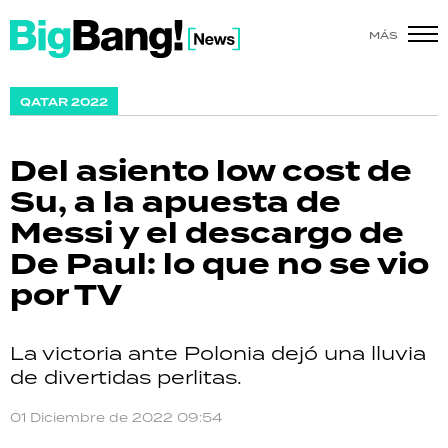
MÁS
SHOW
QATAR 2022
POLÍTICA
Del asiento low cost de
ACTUALIDAD
Su, a la apuesta de
Messi y el descargo de
POLICIALES
De Paul: lo que no se vio
ECONOMÍA
por TV
GRAN HERMANO
La victoria ante Polonia dejó una lluvia
SALUD
de divertidas perlitas.
DEPORTES
01 Diciembre de 2022 09:54