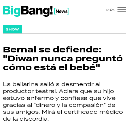
MÁS
SHOW
SHOW
POLÍTICA
Bernal se defiende:
ACTUALIDAD
"Diwan nunca preguntó
cómo está el bebé"
POLICIALES
ECONOMÍA
La bailarina salió a desmentir al
productor teatral. Aclara que su hijo
GRAN HERMANO
estuvo enfermo y confiesa que vive
gracias al “dinero y la compasión” de
SALUD
sus amigos. Mirá el certificado médico
de la discordia.
DEPORTES