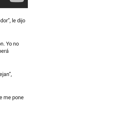
r”, le dijo
ón. Yo no
berá
jan”,
ice me pone