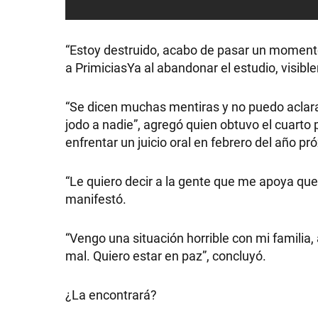
SHOW
“Estoy destruido, acabo de pasar un momento 
POLÍTICA
a PrimiciasYa al abandonar el estudio, visib
“Se dicen muchas mentiras y no puedo aclara
ACTUALIDAD
jodo a nadie”, agregó quien obtuvo el cuarto
enfrentar un juicio oral en febrero del año p
POLICIALES
“Le quiero decir a la gente que me apoya qu
manifestó.
ECONOMÍA
“Vengo una situación horrible con mi familia,
mal. Quiero estar en paz”, concluyó.
GRAN
¿La encontrará?
HERMANO