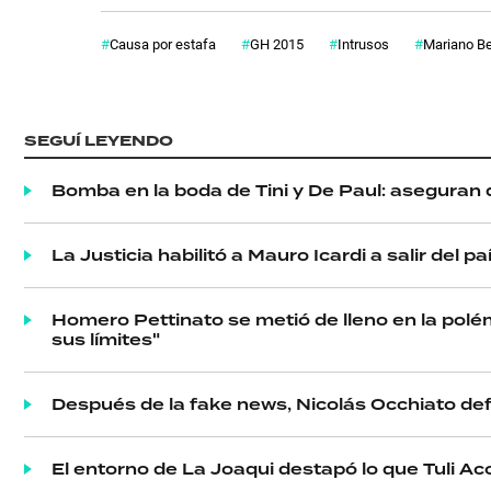
Causa por estafa
GH 2015
Intrusos
Mariano B
SALUD
DEPORTES
SEGUÍ LEYENDO
Bomba en la boda de Tini y De Paul: aseguran 
TECNOLOGÍA
La Justicia habilitó a Mauro Icardi a salir del 
Homero Pettinato se metió de lleno en la polém
sus límites"
Después de la fake news, Nicolás Occhiato de
El entorno de La Joaqui destapó lo que Tuli Ac