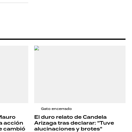
Gato encerrado
 Mauro
El duro relato de Candela
 la acción
Arizaga tras declarar: "Tuve
ue cambió
alucinaciones y brotes"