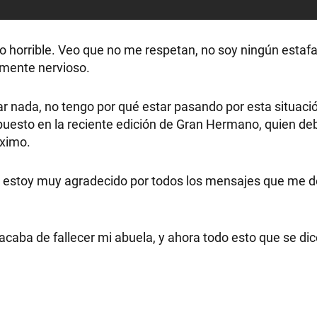
RECETAS
PALABRAS
horrible. Veo que no me respetan, no soy ningún estafado
lemente nervioso.
HORÓSCOPO
r nada, no tengo por qué estar pasando por esta situaci
 puesto en la reciente edición de Gran Hermano, quien de
róximo.
Seguinos
e estoy muy agradecido por todos los mensajes que me de
 acaba de fallecer mi abuela, y ahora todo esto que se d