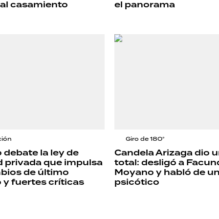
 al casamiento
el panorama
ción
Giro de 180°
 debate la ley de
Candela Arizaga dio u
 privada que impulsa
total: desligó a Facu
mbios de último
Moyano y habló de un
 fuertes críticas
psicótico