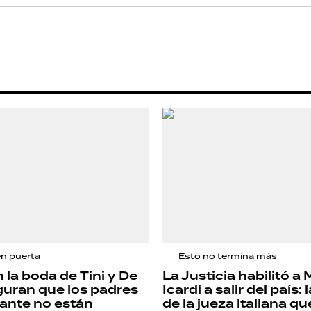
en puerta
Esto no termina más
la boda de Tini y De
La Justicia habilitó a
guran que los padres
Icardi a salir del país:
tante no están
de la jueza italiana q