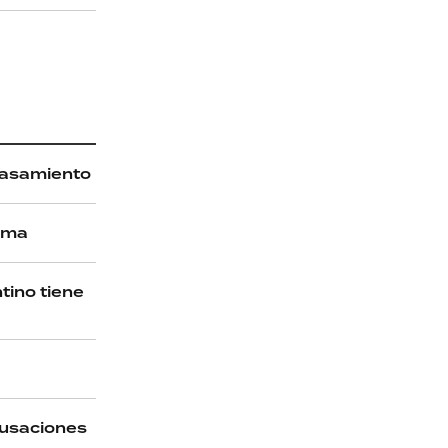
 casamiento
rama
tino tiene
acusaciones