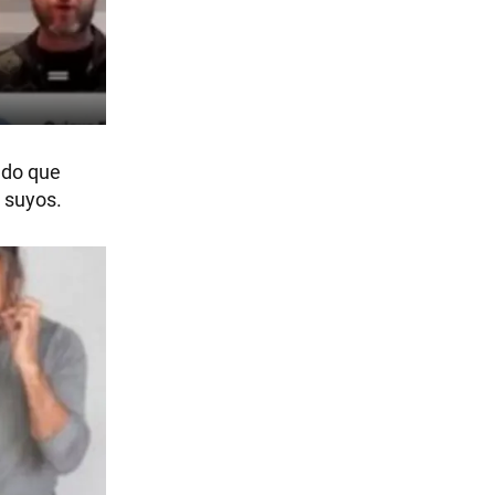
ado que
 suyos.