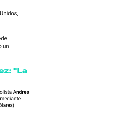
 Unidos,
ede
o un
ez: "La
olista A
ndres
comediante
lares).