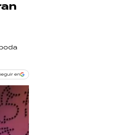
ran
 boda
Seguir en