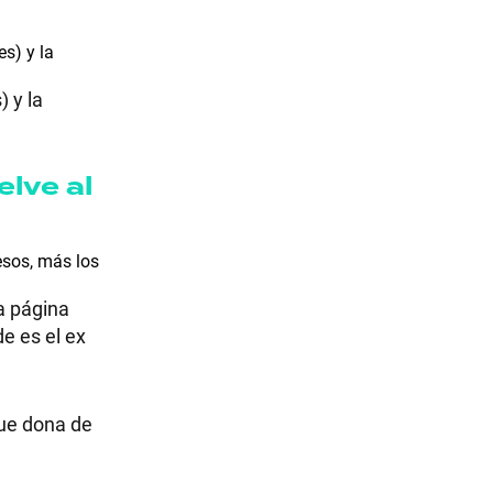
es) y la
) y la
elve al
pesos, más los
la página
e es el ex
que dona de