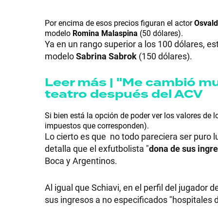
GRAN
Por encima de esos precios figuran el actor
Osvald
modelo
Romina Malaspina
(50 dólares).
HERMANO
Ya en un rango superior a los 100 dólares, e
modelo
Sabrina Sabrok
(150 dólares).
SALUD
Leer más | "Me cambió muc
teatro después del ACV
DEPORTES
Si bien está la opción de poder ver los valores de 
impuestos que corresponden).
Lo cierto es que no todo pareciera ser puro lu
TECNOLOGÍA
detalla que el exfutbolista "
dona de sus ingr
Boca y Argentinos.
Al igual que Schiavi, en el perfil del jugador
sus ingresos a no especificados "hospitales d