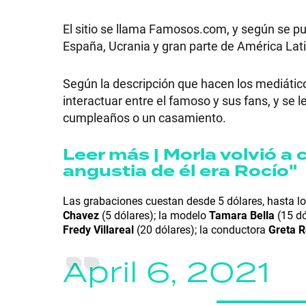
El sitio se llama Famosos.com, y según se pu
España, Ucrania y gran parte de América Lati
SHOW
Según la descripción que hacen los mediátic
interactuar entre el famoso y sus fans, y se
cumpleaños o un casamiento.
POLÍTICA
Leer más | Morla volvió a c
angustia de él era Rocío"
ACTUALIDAD
Las grabaciones cuestan desde 5 dólares, hasta lo
Chavez
(5 dólares); la modelo
Tamara Bella
(15 dó
POLICIALES
Fredy Villareal
(20 dólares); la conductora
Greta 
April 6, 2021
ECONOMÍA