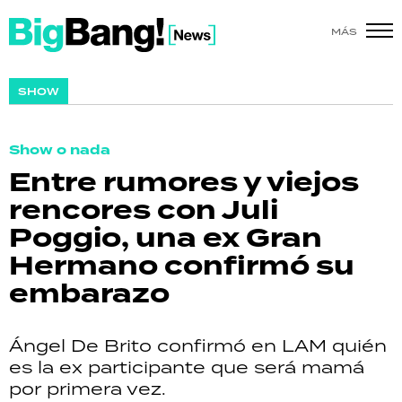
MÁS
SHOW
SHOW
POLÍTICA
Show o nada
ACTUALIDAD
Entre rumores y viejos
rencores con Juli
POLICIALES
Poggio, una ex Gran
ECONOMÍA
Hermano confirmó su
embarazo
GRAN HERMANO
SALUD
Ángel De Brito confirmó en LAM quién
es la ex participante que será mamá
DEPORTES
por primera vez.