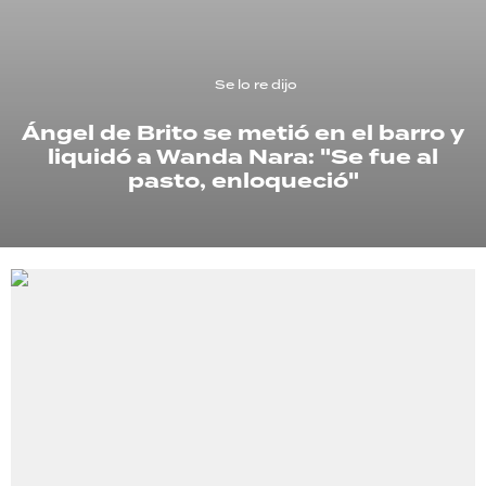
TECNOLOGÍA
Se lo re dijo
Ángel de Brito se metió en el barro y
RECETAS
liquidó a Wanda Nara: "Se fue al
PALABRAS
pasto, enloqueció"
HORÓSCOPO
Seguinos