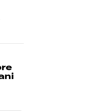
.
bre
ani