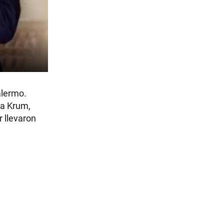
alermo.
la Krum,
r llevaron