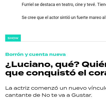
Furriel se destaca en teatro, cine y tevé. Tie
GRAN
Se cree que el actor sintió un fuerte mareo a
HERMANO
SALUD
SHOW
DEPORTES
Borrón y cuenta nueva
¿Luciano, qué? Quié
que conquistó el cora
TECNOLOGÍA
La actriz comenzó un nuevo vínculo
cantante de No te va a Gustar.