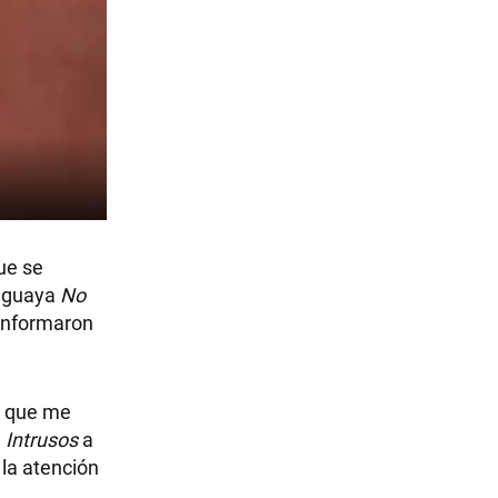
ue se
ruguaya
No
s informaron
ca que me
e
Intrusos
a
 la atención