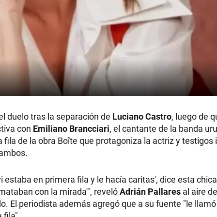
el duelo tras la separación de
Luciano Castro
, luego de q
ctiva con
Emiliano Brancciari
, el cantante de la banda u
 fila de la obra Boîte que protagoniza la actriz y testigo
 ambos.
ri estaba en primera fila y le hacía caritas', dice esta chi
mataban con la mirada'", reveló
Adrián Pallares
al aire d
do. El periodista además agregó que a su fuente "le llamó
fila".