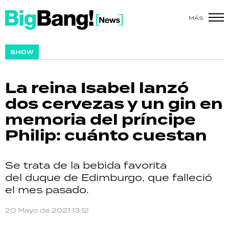
MÁS
SHOW
SHOW
POLÍTICA
La reina Isabel lanzó
ACTUALIDAD
dos cervezas y un gin en
memoria del príncipe
POLICIALES
Philip: cuánto cuestan
ECONOMÍA
Se trata de la bebida favorita
GRAN HERMANO
del duque de Edimburgo, que falleció
el mes pasado.
SALUD
20 Mayo de 2021 13:12
DEPORTES