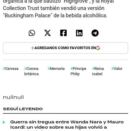
orgánica a la que bautizó "Highgrove", y la Royal
Collection Trust también vendió una versión
"Buckingham Palace" de la bebida alcohólica.
AGREGANOS COMO FAVORITOS EN
Cerveza
Corona
Memoria
Príncipe
Reina
Valor
británica
Philip
Isabel
null
null
SEGUÍ LEYENDO
Guerra sin tregua entre Wanda Nara y Mauro
Icardi: un video sobre sus hijas volvió a