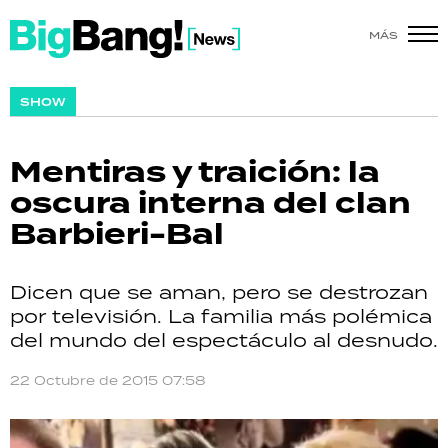
MÁS
SHOW
SHOW
POLÍTICA
Mentiras y traición: la
ACTUALIDAD
oscura interna del clan
Barbieri-Bal
POLICIALES
ECONOMÍA
Dicen que se aman, pero se destrozan
por televisión. La familia más polémica
GRAN HERMANO
del mundo del espectáculo al desnudo.
SALUD
22 Octubre de 2015 07:58
DEPORTES