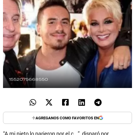
TECNOLOGÍA
RECETAS
PALABRAS
HORÓSCOPO
1552075668550
Seguinos
AGREGANOS COMO FAVORITOS EN
“A mi nieto lo parieron por el c...”, disparó por