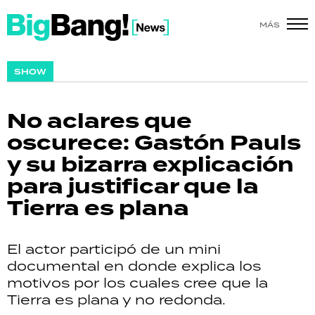
MÁS
SHOW
SHOW
POLÍTICA
No aclares que
ACTUALIDAD
oscurece: Gastón Pauls
y su bizarra explicación
POLICIALES
para justificar que la
ECONOMÍA
Tierra es plana
GRAN HERMANO
El actor participó de un mini
SALUD
documental en donde explica los
motivos por los cuales cree que la
DEPORTES
Tierra es plana y no redonda.