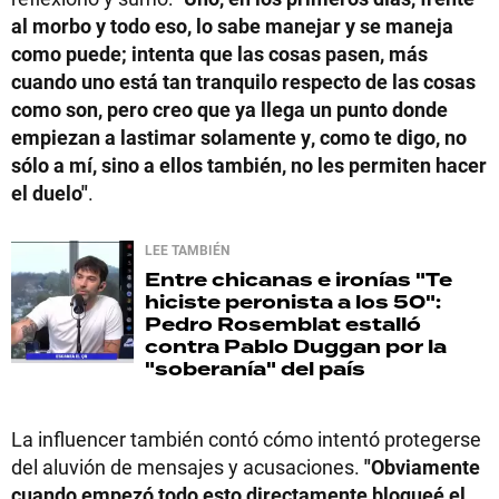
al morbo y todo eso, lo sabe manejar y se maneja
como puede; intenta que las cosas pasen, más
cuando uno está tan tranquilo respecto de las cosas
como son, pero creo que ya llega un punto donde
empiezan a lastimar solamente y, como te digo, no
sólo a mí, sino a ellos también, no les permiten hacer
el duelo"
.
LEE TAMBIÉN
Entre chicanas e ironías
"Te
hiciste peronista a los 50":
Pedro Rosemblat estalló
contra Pablo Duggan por la
"soberanía" del país
La influencer también contó cómo intentó protegerse
del aluvión de mensajes y acusaciones.
"Obviamente
cuando empezó todo esto directamente bloqueé el