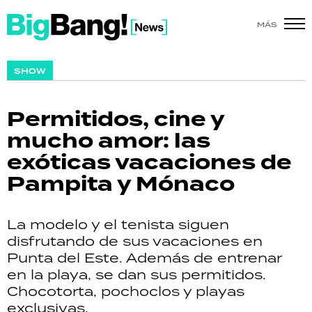
MÁS
SHOW
SHOW
POLÍTICA
Permitidos, cine y
ACTUALIDAD
mucho amor: las
exóticas vacaciones de
POLICIALES
Pampita y Mónaco
ECONOMÍA
La modelo y el tenista siguen
GRAN HERMANO
disfrutando de sus vacaciones en
Punta del Este. Además de entrenar
SALUD
en la playa, se dan sus permitidos.
Chocotorta, pochoclos y playas
DEPORTES
exclusivas.