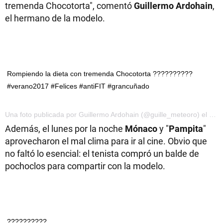
tremenda Chocotorta", comentó
Guillermo Ardohain
,
el hermano de la modelo.
Rompiendo la dieta con tremenda Chocotorta ??????????
#verano2017 #Felices #antiFIT #grancuñado
Una foto publicada por Guillermo Ardohain (@guille_meteoro) el 6 de Ene de 2017 a la(s) 4:38 PST
Además, el lunes por la noche
Mónaco
y "
Pampita
"
aprovecharon el mal clima para ir al cine. Obvio que
no faltó lo esencial: el tenista compró un balde de
pochoclos para compartir con la modelo.
??????????