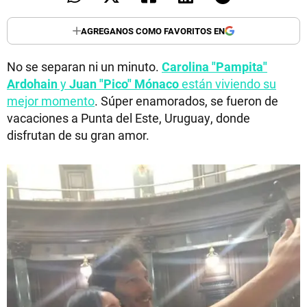
AGREGANOS COMO FAVORITOS EN
No se separan ni un minuto.
Carolina "Pampita"
Ardohain
y
Juan "Pico" Mónaco
están viviendo su
mejor momento
. Súper enamorados, se fueron de
vacaciones a Punta del Este, Uruguay, donde
disfrutan de su gran amor.