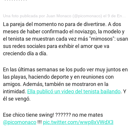
Una foto publicada por Juan Monaco (@picomonaco) el 9 de Ene de 2017 a la(s) 3:28 PST
La pareja del momento no para de divertirse. A dos
meses de haber confirmado el noviazgo, la modelo y
el tenista se muestran cada vez más "mimosos": usan
sus redes sociales para exhibir el amor que va
creciendo día a día.
En las últimas semanas se los pudo ver muy juntos en
las playas, haciendo deporte y en reuniones con
amigos. Además, también se mostraron en la
intimidad.
Ella publicó un video del tenista bailando
. Y
él se vengó.
Ese chico tiene swing! ?????? no me mates
@picomonaco
!!!
pic.twitter.com/wwp8xVWdX3