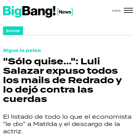
MÁS
SHOW
SHOW
POLÍTICA
Sigue la pelea
ACTUALIDAD
"Sólo quise...": Luli
Salazar expuso todos
POLICIALES
los mails de Redrado y
ECONOMÍA
lo dejó contra las
cuerdas
GRAN HERMANO
SALUD
El listado de todo lo que el economista
"le dio" a Matilda y el descargo de la
DEPORTES
actriz.