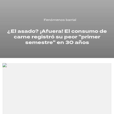
TECNOLOGÍA
Fenómenos barrial
¿El asado? ¡Afuera! El consumo de
RECETAS
carne registró su peor "primer
PALABRAS
semestre" en 30 años
HORÓSCOPO
Seguinos