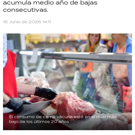
acumula medio año de bajas
TECNOLOGÍA
consecutivas.
16 Junio de 2026 14:11
RECETAS
PALABRAS
HORÓSCOPO
Seguinos
El consumo de carne vacuna está en el nivel más
bajo de los últimos 20 años