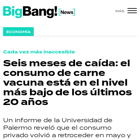
MÁS
SHOW
ECONOMÍA
POLÍTICA
Cada vez más inaccesible
ACTUALIDAD
Seis meses de caída: el
consumo de carne
POLICIALES
vacuna está en el nivel
ECONOMÍA
más bajo de los últimos
20 años
GRAN HERMANO
SALUD
Un informe de la Universidad de
Palermo reveló que el consumo
DEPORTES
privado volvió a retroceder en mayo y