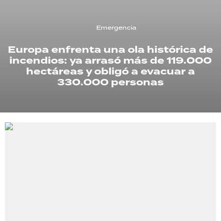
TECNOLOGÍA
Emergencia
Europa enfrenta una ola histórica de
incendios: ya arrasó más de 119.000
RECETAS
hectáreas y obligó a evacuar a
PALABRAS
330.000 personas
HORÓSCOPO
Seguinos