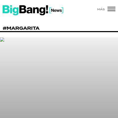
MÁS
SHOW
#MARGARITA
POLÍTICA
ACTUALIDAD
POLICIALES
ECONOMÍA
GRAN HERMANO
SALUD
DEPORTES