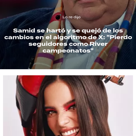
TECNOLOGÍA
Lo re dijo
Samid se hartó y se quejó de los
cambios en el algoritmo de X: "Pierdo
RECETAS
seguidores como River
PALABRAS
campeonatos"
HORÓSCOPO
Seguinos