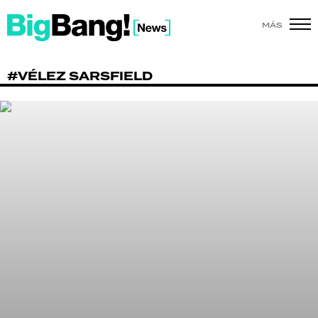
MÁS
SHOW
#VÉLEZ SARSFIELD
POLÍTICA
ACTUALIDAD
POLICIALES
ECONOMÍA
GRAN HERMANO
SALUD
DEPORTES