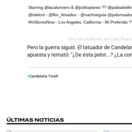
Starring @lacalurivero & @politopieres ?? @patbattell
@nteloni - @flor_Amadeo - @nachoeguia @palomaaball
#InStoresNow - Los Angeles, California - Mi Preferida ?
Una foto publicada por Calu River
Pero la guerra siguió. El tatuador de Candela
apuesta y remató: “¿De esta pelot...? ¿La con
Candelaria Tinelli
ÚLTIMAS NOTICIAS