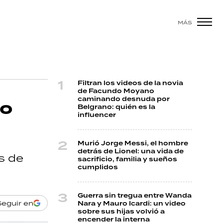
MÁS
Filtran los videos de la novia
de Facundo Moyano
caminando desnuda por
No
Belgrano: quién es la
influencer
Murió Jorge Messi, el hombre
detrás de Lionel: una vida de
s de
sacrificio, familia y sueños
cumplidos
Guerra sin tregua entre Wanda
Seguir en
Nara y Mauro Icardi: un video
sobre sus hijas volvió a
encender la interna