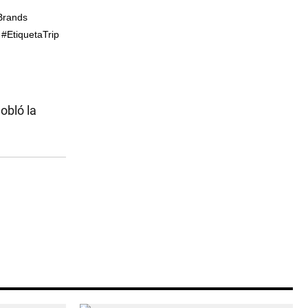
yBrands
#EtiquetaTrip
obló la