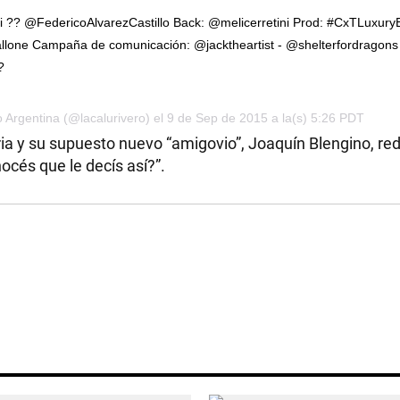
ini ?? @FedericoAlvarezCastillo Back: @melicerretini Prod: #CxTLuxur
one Campaña de comunicación: @jacktheartist - @shelterfordragons 
?
o Argentina (@lacalurivero) el 9 de Sep de 2015 a la(s) 5:26 PDT
ria y su supuesto nuevo “amigovio”, Joaquín Blengino, red
océs que le decís así?”.