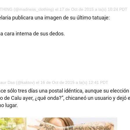
HING (@madness_clothing) el 17 de Oct de 2015 a la(s) 10:24 PDT
laria publicara una imagen de su último tatuaje:
n la cara interna de sus dedos.
Gaur Das (@kaktov) el 16 de Oct de 2015 a la(s) 12:41 PDT
e sólo tres días una postal idéntica, aunque su elección 
ano de Calu ayer, ¿qué onda?”, chicaneó un usuario y dejó 
o lugar.