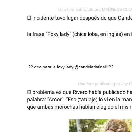
Una foto publicada por MADNESS CLOT
El incidente tuvo lugar después de que Cande
la frase “Foxy lady” (chica loba, en inglés) e
?? otro para la foxy lady @candelariatinelli ??
Una foto publicada por Jay 
El problema es que Rivero había publicado hac
palabra: “Amor”. “Eso (tatuaje) lo vi en la m
que ambas morochas habían elegido el mism