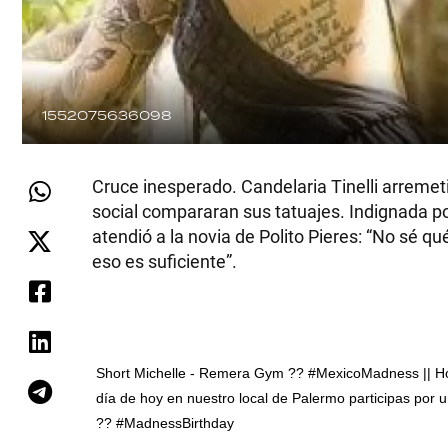
1552075636098
Cruce inesperado. Candelaria Tinelli arremet
social compararan sus tatuajes. Indignada por
atendió a la novia de Polito Pieres: “No sé 
eso es suficiente”.
Short Michelle - Remera Gym ?? #MexicoMadness || Hoy
día de hoy en nuestro local de Palermo participas por
?? #MadnessBirthday