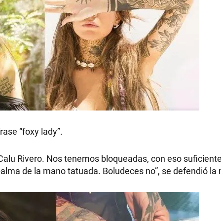
RECETAS
PALABRAS
HORÓSCOPO
rase “foxy lady”.
Seguinos
Calu Rivero. Nos tenemos bloqueadas, con eso suficiente
palma de la mano tatuada. Boludeces no”, se defendió la