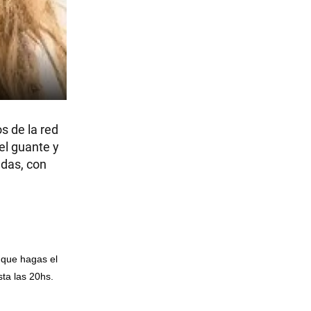
s de la red
el guante y
adas, con
 que hagas el
ta las 20hs.