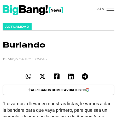
MÁS
SHOW
ACTUALIDAD
POLÍTICA
Burlando
ACTUALIDAD
POLICIALES
13 Mayo de 2015 09:45
ECONOMÍA
GRAN HERMANO
AGREGANOS COMO FAVORITOS EN
SALUD
“Lo vamos a llevar en nuestras listas, le vamos a dar
DEPORTES
la bandera para que vaya primero, para que sea un
ejemplo y lograr que la provincia de Buenos Aires