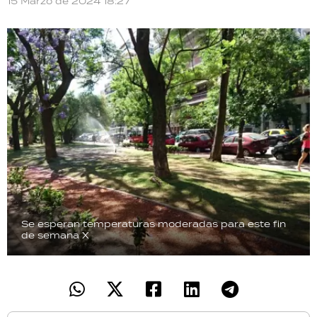
15 Marzo de 2024 18:27
TECNOLOGÍA
RECETAS
PALABRAS
HORÓSCOPO
Seguinos
Se esperan temperaturas moderadas para este fin
de semana
X