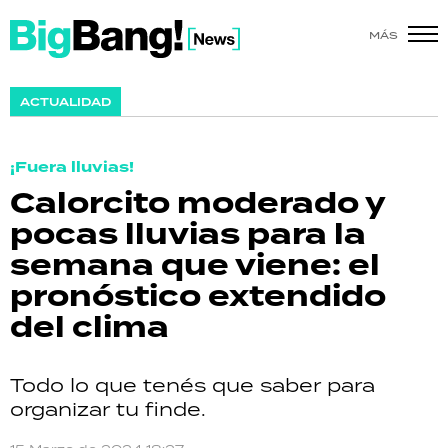
MÁS
SHOW
ACTUALIDAD
POLÍTICA
¡Fuera lluvias!
ACTUALIDAD
Calorcito moderado y
pocas lluvias para la
POLICIALES
semana que viene: el
ECONOMÍA
pronóstico extendido
del clima
GRAN HERMANO
SALUD
Todo lo que tenés que saber para
organizar tu finde.
DEPORTES