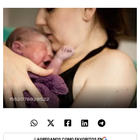
TECNOLOGÍA
RECETAS
PALABRAS
HORÓSCOPO
Seguinos
1552078828522
AGREGANOS COMO FAVORITOS EN