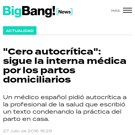
MÁS
SHOW
ACTUALIDAD
POLÍTICA
"Cero autocrítica":
ACTUALIDAD
sigue la interna médica
por los partos
POLICIALES
domiciliarios
ECONOMÍA
Un médico español pidió autocrítica a
GRAN HERMANO
la profesional de la salud que escribió
un texto condenando la práctica del
SALUD
parto en casa.
DEPORTES
27 Julio de 2016 18:29