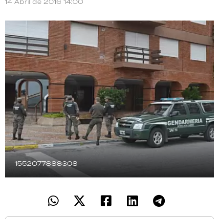
14 Abril de 2016 14:00
TECNOLOGÍA
RECETAS
PALABRAS
HORÓSCOPO
Seguinos
1552077888308