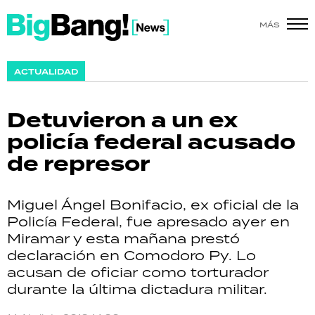
MÁS
SHOW
ACTUALIDAD
POLÍTICA
Detuvieron a un ex
ACTUALIDAD
policía federal acusado
de represor
POLICIALES
ECONOMÍA
Miguel Ángel Bonifacio, ex oficial de la
Policía Federal, fue apresado ayer en
GRAN HERMANO
Miramar y esta mañana prestó
declaración en Comodoro Py. Lo
SALUD
acusan de oficiar como torturador
durante la última dictadura militar.
DEPORTES