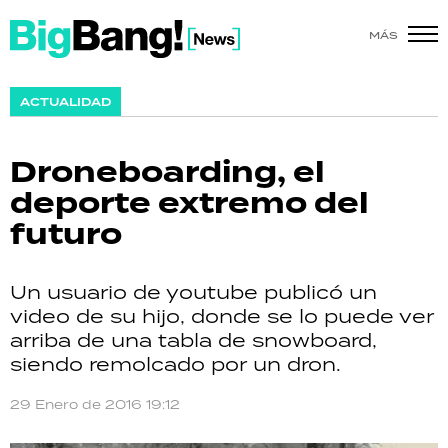
MÁS
SHOW
ACTUALIDAD
POLÍTICA
Droneboarding, el
ACTUALIDAD
deporte extremo del
futuro
POLICIALES
ECONOMÍA
Un usuario de youtube publicó un
video de su hijo, donde se lo puede ver
GRAN HERMANO
arriba de una tabla de snowboard,
siendo remolcado por un dron.
SALUD
29 Enero de 2016 19:12
DEPORTES