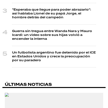
"Esperaba que llegue para poder abrazarlo":
así hablaba Lionel de su papá Jorge, el
hombre detrás del campeón
Guerra sin tregua entre Wanda Nara y Mauro
Icardi: un video sobre sus hijas volvió a
encender la interna
Un futbolista argentino fue detenido por el ICE
en Estados Unidos y crece la preocupación
por su paradero
ÚLTIMAS NOTICIAS