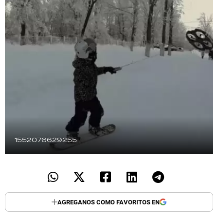
TECNOLOGÍA
RECETAS
PALABRAS
HORÓSCOPO
Seguinos
1552076629255
AGREGANOS COMO FAVORITOS EN