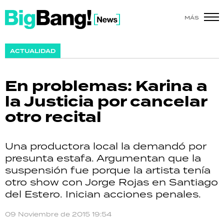
MÁS
SHOW
ACTUALIDAD
POLÍTICA
En problemas: Karina a
ACTUALIDAD
la Justicia por cancelar
otro recital
POLICIALES
ECONOMÍA
Una productora local la demandó por
presunta estafa. Argumentan que la
GRAN HERMANO
suspensión fue porque la artista tenía
otro show con Jorge Rojas en Santiago
SALUD
del Estero. Inician acciones penales.
DEPORTES
09 Noviembre de 2015 19:54