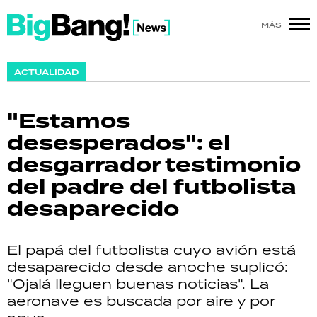
MÁS
SHOW
ACTUALIDAD
POLÍTICA
"Estamos
ACTUALIDAD
desesperados": el
desgarrador testimonio
POLICIALES
del padre del futbolista
ECONOMÍA
desaparecido
GRAN HERMANO
El papá del futbolista cuyo avión está
SALUD
desaparecido desde anoche suplicó:
"Ojalá lleguen buenas noticias". La
DEPORTES
aeronave es buscada por aire y por